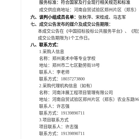
服务标准：符合国家及行业现行相关规范和标准
成交
供应商地址：河南自贸试验区郑州片区（郑东）
六
、
谈判
小组
成员名单：
张秋萍
、
宋桂成、马志军
七
、
成交
公告发布的媒介及
成交
公告期限：
本
成交
公告在
《中国招标投标公共服务平台》、《阳
成交
公告期限为
1
个工作日。
八、联系方式：
1.采购人信息
名称：郑州美术中等专业学校
地址：郑州市二七区勤劳街
18号
联系人：
李
老师
联系方式：
18037273800
2.采购代理机构信息（如有）
名称：河南沣展工程项目管理有限公司
地址：河南自贸试验区郑州片区（郑东）农业东路
9
联系人：许志强
联系方式：
19139890711
3.项目联系方式
项目联系人：许志强
联系方式：
19139890711