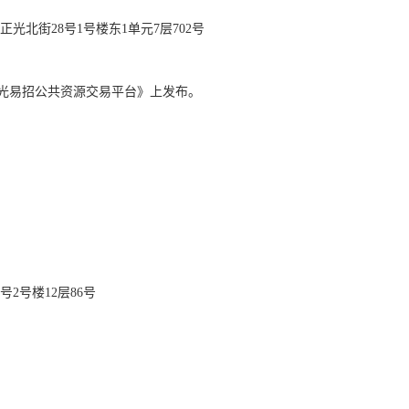
正光北街
28号1号楼东1单元7层702号
光易招公共资源交易平台》
上发布。
6号2号楼12层86号