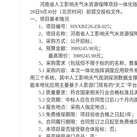
河南省人工影响天气水资源保障项目一体化
28日9点30分（北京时间）前提交投标文件。
一、项目基本情况
1、项目编号：HNXRZ26-ZB-025；
2、项目名称：河南省人工影响天气水资源保
3、采购方式：公开招标；
4、预算金额：3989245.98元；
最高限价：
3989245.98元；
5、采购需求（包括但不限于标的的名称、数
5.1 采购内容：本次一体化指挥调度应用软
用三个系统，其中人工影响天气观测探测数据支撑
能本地化应用主要基于人影部门现有的“天工”平
5.2 质量要求：符合国家相关行业合格标准
5.3 交货期：中标人应在合同签订后12个月
5.4
服务地点：采购人指定地点；
5.5 免费维保期限：项目验收合格之日起3年；
6、合同履行期限：
合同签订之日起至免费维
7、本项目是否接受联合体投标：否；
8
、是否接受进口产品：否；