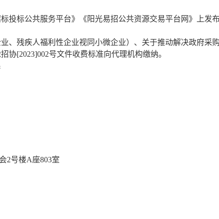
招标投标公共服务平台》《阳光易招公共资源交易平台网》
上
发
企业、残疾人福利性企业视同小微企业）、关于推动解决政府采
豫招协
[2023]002号文件收费标准向代理机构缴纳。
系
会2号楼A座803室