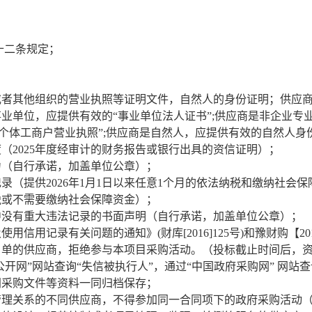
十二条规定；
或者其他组织的营业执照等证明文件，自然人的身份证明；供应商
是事业单位，应提供有效的“事业单位法人证书”;供应商是非企业
“个体工商户营业执照”;供应商是自然人，应提供有效的自然人身
度（2025年度经审计的财务报告或银行出具的资信证明）；
力（自行承诺，加盖单位公章）；
记录（提供2026年1月1日以来任意1个月的依法纳税和缴纳社
税或不需要缴纳社会保障资金）；
动中没有重大违法记录的书面声明（自行承诺，加盖单位公章）；
用信用记录有关问题的通知》(财库[2016]125号)和豫财购【
单的供应商，拒绝参与本项目采购活动。（投标截止时间后，资
公开网”网站查询“失信被执行人”，通过“中国政府采购网” 网站
同采购文件等资料一同归档保存；
、管理关系的不同供应商，不得参加同一合同项下的政府采购活动