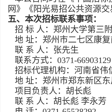
网》《阳光易招公共资源交
五
、本次招标联系事项：
招
标
人：郑州大学第三
地
址：郑州市二七区康复
联
系
人：张先生
联系方式：
0371-669031
29
招标代理机构：河南省伟
地
址：郑州市郑东新区东
项目负责人：胡长彪
联
系
人：胡长彪
李永芳
电
话：
0371-65528292