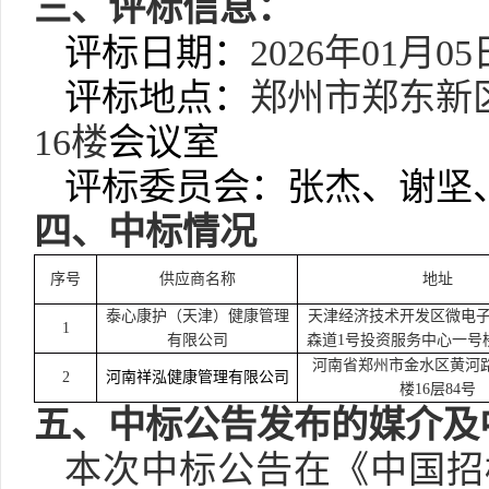
三
、评标信息：
评标日期：
202
6
年
01
月
05
评标地点：
郑州市郑东新
16楼
会议
室
评标委员
会：张杰、谢坚
四、中标情况
序号
供应商名称
地址
泰心康护（天津）健康管理
天津经济技术开发区微电
1
有限公司
森道
1号投资服务中心一号楼
河南省郑州市金水区黄河
2
河南祥泓健康管理有限公司
楼16层84号
五
、中标公告发布的媒介及
本次中标公告在
《
中国招