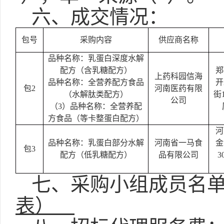
六、成交情况：
包号
采购内容
供应商名称
品种名称：乳蛋白深度水解
配方（含乳糖配方）
郑
上药科园信海
品种名称：全营养配方食品
开
包
2
河南医药有限
（水解肽类配方）
街
公司
（
3）品种名称：全营养配
方食品（等卡整蛋白配方）
河
品种名称：乳蛋白部分水解
河南省一马食
金
包
3
配方（低乳糖配方）
品有限公司
3
七、采购小组成员名
表）