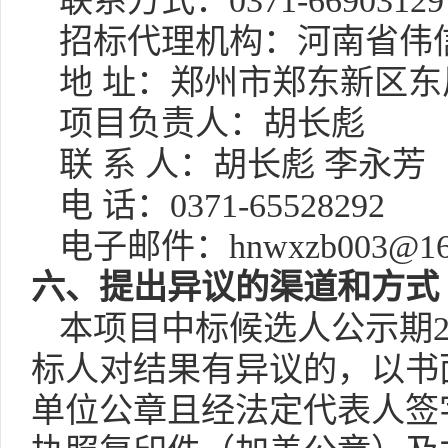
联系方式：
0371-669031
29
招标代理机构：河南省伟
地
址：郑州市郑东新区东
项目负责人：胡长彪
联
系
人：胡长彪
李永芳
电
话：
0371-65528292
电子邮件：
hnwxzb003@16
六
、提出异议的渠道和方式
本项目中标候选
人公示期
标人对结果有异议的，以书
单位公章且经法定代表人签