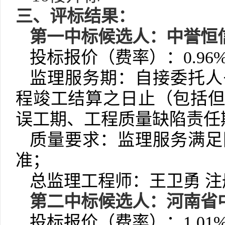
三
、
评标
结果
：
第一中标候选人：
中誉恒
投标报价
（
费率
）
：
0.96
监理服务期
：
自接委托人
程竣工结算之日止（包括
误工期、工程质量缺陷责任
质量要求：监理服务满足
准；
总监理工程师：王卫勇
注
第
二
中标候选人：
河南省
投标报价
（
费率
）
：
1.01