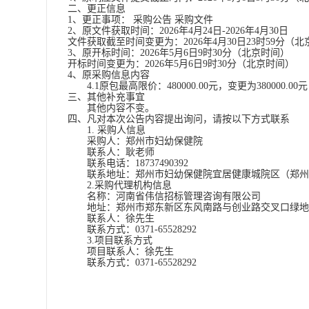
二、更正信息
1、更正事项： 采购公告 采购文件
2、原文件获取时间：
2026年
4
月
24
日
-
2026年
4
月
30
日
文件获取截至时间变更为：
2026年
4
月
30
日
23时59分（
3、原开标时间：
2026年5月6日
9时30分
（北京时间）
开标时间变更为：
2026年5月6日
9时30分
（北京时间）
4、原采购信息内容
4.1原
包最高限价：
480000.00
元，变更为
3
80000.00
元
三、其他补充事宜
其他内容不变。
四、凡对本次公告内容提出询问，请按以下方式联系
1. 采购人信息
采购人：郑州市妇幼保健院
联系人：耿老师
联系电话：
18737490392
联系地址：郑州市妇幼保健院宜居健康城院区（郑州
2.采购代理机构信息
名称：河南省伟信招标管理咨询有限公司
地址：郑州市郑东新区东风南路与创业路交叉口绿地
联系人：徐先生
联系方式：
0371-65528292
3.项目联系方式
项目联系人：徐先生
联系方式：
0371-65528292