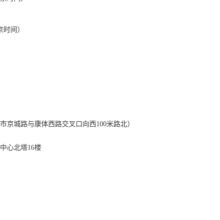
北京时间）
市京城路与康体西路交叉口向西
100米路北）
中心北塔
16楼