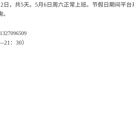
月
2
日，共
5
天。
5
月
6
日周六正常上班。节假日期间平台
询。
1327096509
—
21
：
30
）