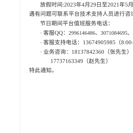
放假时间
:2023
年
4
月
29
日至
2021
年
5
遇有问题可联系平台技术支持人员进行咨
节日期间平台值班服务电话：
·
客服
QQ
：
2996146486、
3071084695
、
·
客服支持电话：
13674905985
（
8:00
·
业务咨询：
18137842360
（张先生）
17737163349
（赵先生）
特此通知。