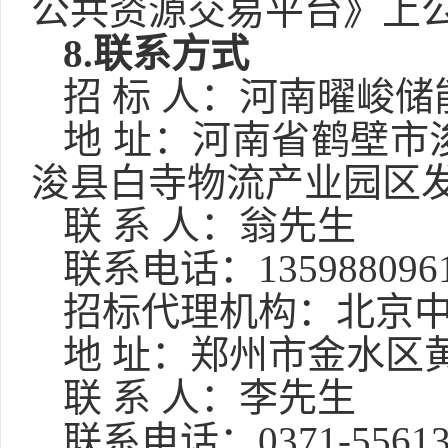
公共资源交易平台
》上
8.
联系方式
招
标
人：
河南曜峻储
地
址：
河南省鹤壁市
浚县白寺物流产业园区
联
系
人：
翁先生
联系电话：
135988096
招标代理机构：北京
地
址：郑州市金水区
联
系
人：
李
先生
联系电话：
0371-5561