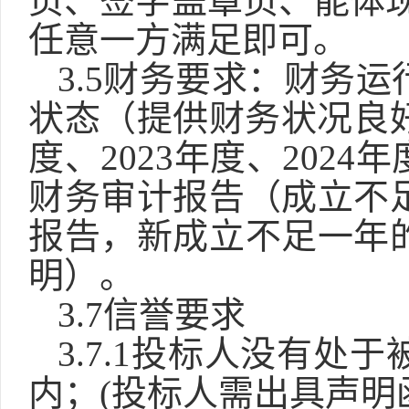
页、签字盖章页、能体
任意一方满足即可。
3.
5
财务要求：财务运
状态（提供财务状况良
度、
202
3
年度、
202
4
年
财务审计报告（成立不
报告，新成立不足一年
明）
。
3.
7
信誉要求
3.
7
.1投标人没有处
内；(投标人需出具声明