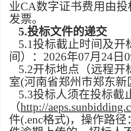
业
CA数字证书费用由投
发票
。
5.
投标文件的递交
5.1投标截止时间及
间）：202
6
年
07
月
24
日
0
5.2开标地点（远程
室(河南省郑州市郑东新
5.3投标人须在投标
（
http://aeps.sunbidding
件
(.enc格式)，操