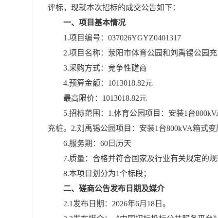
评标，现就本次招标的成交公告如下：
一、项目基本情况
1.项目编号：037026YGYZ0401317
2.项目名称：
荥阳市体育公园和刘禹锡公园充
3.采购方式：竞争性磋商
4.预算金额：1013018.82元
最高限价：
1013018.82元
5.招标范围：1.体育公园项目：安装1台800k
充桩。2.刘禹锡公园项目：安装1台800kVA箱式变
6.
服务期
：
60
日历天
7.质量：合格并符合国家及行业有关规定的
8.本项目划分为1个标段；
二、磋商公告发布日期及媒介
2.1发布日期：
202
6
年
6
月
18
日
。