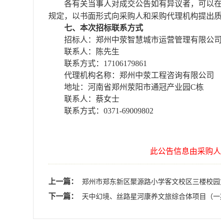
各有关当事人对成交公告如有异议者，可以
规定，以书面形式向采购人和采购代理机构提出
七、本次招标联系方式
招标
人：
郑州中荥智慧城市运营管理有限公
联系人：
陈
先生
联系方式：
17106179861
代理机构名称：郑州中荥工程咨询有限公司
地址：
河南省郑州
荥阳市
通冠产业园
C栋
联系人：
蔡女士
联系方式：
0371-
69009802
此公告信息由采购人
上一篇：
郑州市郑东新区聚源路小学客文校区三楼校园
下一篇：
天中幻境、丝路星河康养文旅综合体项目（一