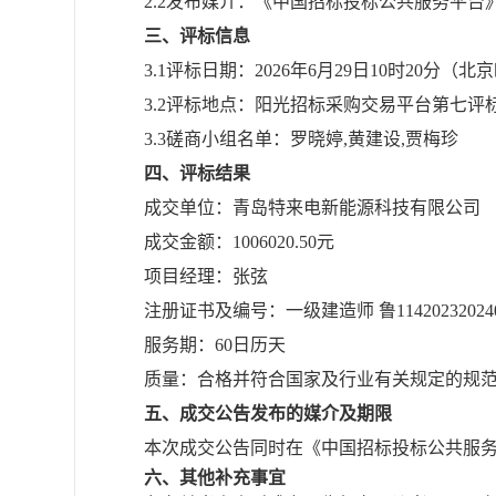
2.2发布媒介：《中国招标投标公共服务平
三、评标信息
3.1评标日期：202
6
年
6
月
29
日
10时
20
分（北京
3.2评标地点：阳光招标采购交易平台第
七
评
3.3磋商小组名单：罗晓婷,黄建设,贾梅珍
四、评标结果
成交单位：青岛特来电新能源科技有限公司
成交金额：
1006020.50元
项目
经理
：
张弦
注册证书及编号：
一级建造师
鲁
11420232024
服务期
：
60
日历天
质量：合格并符合国家及行业有关规定的规
五、成交公告发布的媒介及期限
本次成交公告同时在《中国招标投标公共服
六、其他补充事宜