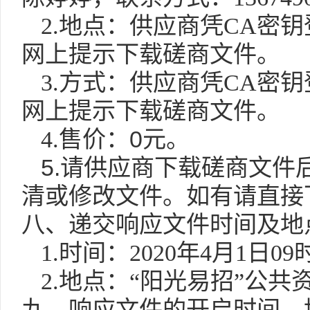
2.
地点：
供应商凭
CA
密钥
网上提示下载磋商文件
。
3.
方式：
供应商凭
CA
密钥
网上提示下载磋商文件
。
0
4.
售价：
元。
5.
请供应商下载磋商文件
清或修改文件。如有请直接
八、递交响应文件时间及地
1.
时间：
2020
年
4
月
1
日
09
2.
地点：“阳光易招”公共
九、响应文件的开启时间、