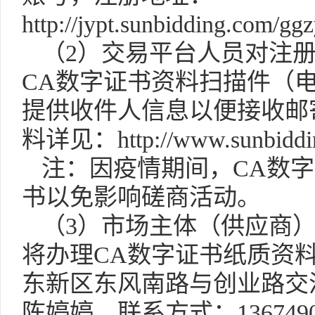
http://jypt.sunbidding.com/gg
（
2
）交易平台人员对注
CA
数字证书资料扫描件（
提供收件人信息以便接收邮
料详见：
http://www.sunbidd
注：因疫情期间，
CA
数字
书以免影响磋商活动。
（
3
）市场主体（供应商
将办理
CA
数字证书纸质资
东新区东风南路与创业路交
陈婷婷，联系方式：
136749