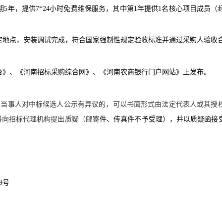
期
5年，提供7*24小时免费维保服务，其中第1年提供1名核心项目成员
定地点，安装调试完成，符合国家强制性规定验收标准并通过采购人验收
台》、《河南招标采购综合网》、《河南农商银行门户网站》上发布。
关当事人对中标候选人公示有异议的，可以书面形式由法定代表人或其授
料向招标代理机构提出质疑（邮
寄件、传真件不予受理），并以质疑函接
99号