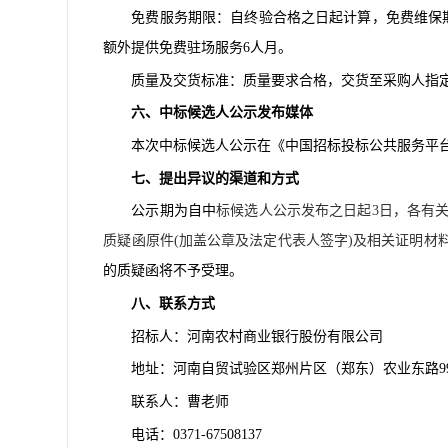
免费服务期限：自终验合格之日起计算，免费维保
额外提供免费驻场服务6人月。
质量及交货标准：质量要求合格，交货至采购人指
六、中标候选人公示发布媒体
本次中标候选人公示在《中国招标投标公共服务平
七、提出异议的渠道和方式
公示期为自中
标候选人公示发布之日起
3
日
，各有
质疑函原件
(加盖公章及法定代表人签字)及相关证明材
的质疑函将不予受理。
八、联系方式
招标人：河南农村商业银行股份有限公司
地址：河南自贸试验区郑州片区（郑东）农业东路
联系人：曹老师
电话：
0371-67508137