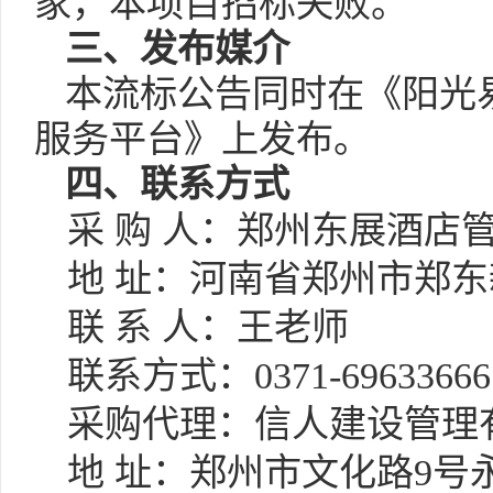
家，本项目招标失败。
三
、
发布媒介
本流标公告同时
在《阳光
服务平台》上
发布。
四
、联系方式
采
购
人：郑州东展酒店
地
址：河南省郑州市郑东
联
系
人：
王老师
联系方式：
0371-69633666
采购
代理：信人建设管理
地
址：郑州市文化路
9号