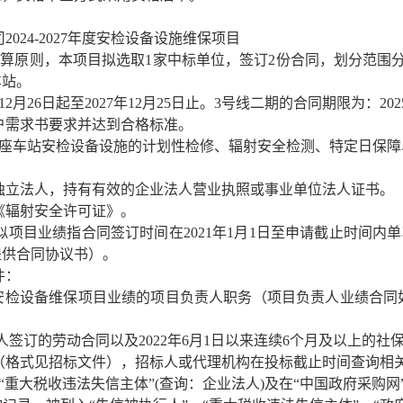
024-2027年度安检设备设施维保项目
算原则，本项目拟选取1家中标单位，签订2份合同，划分范围分
车站。
2月26日起至2027年12月25日止。3号线二期的合同期限为：2025
用户需求书要求并达到合格标准。
期25座车站安检设备设施的计划性检修、辐射安全检测、特定日保
的独立法人，持有有效的企业法人营业执照或事业单位法人证书。
《辐射安全许可证》。
似项目业绩指合同签订时间在2021年1月1日至申请截止时间内单
提供合同协议书）。
件：
铁安检设备维保项目业绩的项目负责人职务（项目负责人业绩合同
签订的劳动合同以及2022年6月1日以来连续6个月及以上的社
见招标文件），招标人或代理机构在投标截止时间查询相关主体在“信用中国
税收违法失信主体”(查询：企业法人)及在“中国政府采购网”网站（http