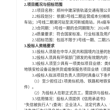
2.项目概况与
招标范围
2.1项目名称：郑州中建深铁轨道交通有限公司2
2.2标段划分：
依据
3号线二期运营成本分摊核
车站；3号线二期潮河站至滨河新城南站，共4座
2.3合同期：3号线一期的合同期限为：2024年1
2.4质量要求：符合国家标准、行业标准及
2.5招标范围：包括不限于3号线一期、二
3.投标人资格要求
3.1投标人须是在中华人民共和国境内注册
3.2投标人须具有环保部门颁发的有效期内的
3.3投标人须至少具有一项类似项目业绩：类
地铁安检设备设施供货或维保服务项目业绩（须
3.4投标人拟派项目负责人须同时具备以下条
（
1）至少担任过1项类似机场、铁路和地
件）。
（
2）为投标人在职正式员工，需提供与投标人
3.5信用情况：投标人须提供《信用承诺书》（格式
“失信被执行人” (查询：企业法人、法定代表人)、“重大