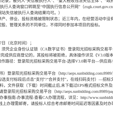
询记录，被列入“失信被执行人”、“重大税收违法失信主体”、“
人查询窗口转跳至“中国执行信息公开网”（zxgk.court.go
”网站失信被执行人查询结果均可。）
停产、停业、投标资格被限制状态；近三年内，在经营活动中没
控股、管理关系的不同单位，不得同时参加本项目的投标。
5月27日（北京时间）；
企业身份认证锁（CA数字证书）登录阳光招标采购交易平台（http://
成供应商登记的，其投标将被拒绝，具体操作详见《V3.0版本投
zzq/47204.jhtml），操作路径：登录阳光招标采购交易平台-选择V3.
录阳光招标采购交易平台（http://aeps.sunbidding.co
选支付标段后点击“支付”/“合并支付”，在线扫码支付）—招
资料，文件获取（下载）时间截止后,未下载过EPS格式招标文件
交易平台（http://aeps.sunbidding.com:8989/pages/
程-查看CA办理流程，详见：http://www.sunbidding.com/z
线上办理需邮寄，请投标人综合考虑邮寄时间延迟等因素及时办