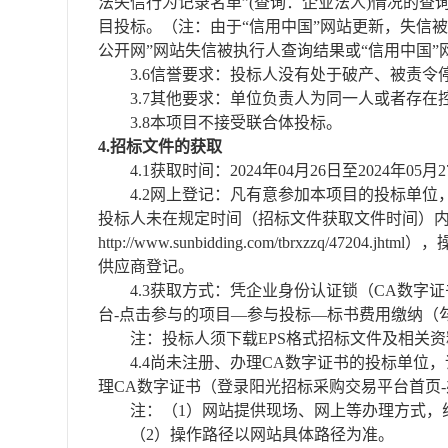
法失信行为记录名单”(查询：企业法人)情况的查
目投标。（注：由于“信用中国”网站更新，失信被执行
公开网”网站失信被执行人查询结果或“信用中国
3.6
信誉要求：
投标人没有处于破产、被责令
3.7
其他要求：
单位负责人为同一人或者存在
3.8本项目不接受联合体投标。
4.招标文件的获取
4.1获取时间：2024年04月26日至2024年0
4.2网上登记：凡有意参加本项目的投标单位，须凭
投标人未在规定时间（招标文件获取文件时间）内完
http://www.sunbidding.com/tbrx
供应商登记。
4.3获取方式：凭企业身份认证锁（CA数字证书）登
台-点击参与的项目—参与投标—标书费用缴纳（勾
注：投标人须下载
EPS格式招标文件及相关
4.4尚未注册、办理CA数字证书的投标单位，请登录阳光招标采购
理CA数字证书（登录阳光招标采购交易平台首页-办事指南-办事流
注：（
1）网站提供现场、网上等办理方式，
（
2）操作路径以网站具体路径为准。