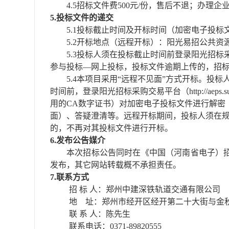
4.5
招标文件费
500元/份，售后不退；办理企
5.投标文件的递交
5.1投标截止时间及开标时间（加密电子投标文件
5.2开标地点（远程开标）：阳光易招公共资
5.3投标人须在投标截止时间前登录阳光招标采购交易平台（
参与投标—网上投标，投标文件逾期上传的，招
5.4本项目采用“远程不见面”方式开标。
时间前，登录阳光招标采购交易平台（http://aeps.
用的CA数字证书）对加密电子投标文件进行解密
面）、答疑澄清等。远程开标期间，投标人须在规
的，不再对其投标文件进行开标。
6.
发布公告媒介
本次招标公告同时在
《
中国（河南省电子）
发布，其它网站转载概不承担责任
。
7.联系方式
招
标
人：郑州中建深铁轨道交通有限公司
地
址：郑州市经开区经开第二十大街与金
联
系
人：陈先生
联系电话：
0371-89820555