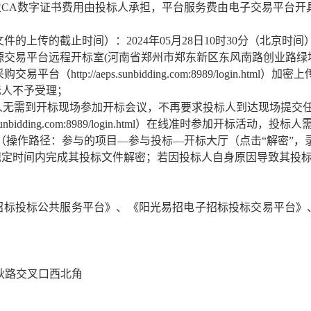
业CA数字证书费用由投标人承担
，平台服务费由电子交易平台开
的上传的截止时间）：2024年05月28日10时30分（北京时间
源交易平台远程开标室(河南省郑州市郑东新区东风南路创业路绿地
http://aeps.sunbidding.com:8989/login.ht
标人不予受理；
投标人无需到开标现场参加开标会议，不再要求投标人到达现场提
sunbidding.com:8989/login.html）在线准时参加开
（操作路径：参与的项目—参与投标—开标大厅（点击“解密”，
定时间内完成其投标文件解密；若因投标人自身原因导致其投标
招标投标公共服务平台》、
《阳光易招电子招标投标交
易
平台》
秋路交叉口西北角