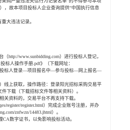
政府采购严重违法失信行为记录名单”的不得参与本项
v.cn），故本项目投标人企业查询提供“中国执行信息
有重大违法记录。
www.sunbidding.com）进行投标人登记，
标人操作手册.pdf》（下载网址：
0新平台—供应商/投标人登录—项目报名中—参与投标—网上报名—
m:8989/）线上获取，操作路径：登录阳光招标采购交易平
标文件下载（下载招标文件等相关资料）。
及相关资料的，交易平台不再支持下载。
register/register.html）完成企业账号注册，并办
nfwzn/14483.jhtml）。
理CA数字证书，以免影响投标活动。