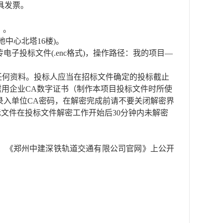
具发票。
）。
中心北塔16楼)。
ml）加密上传电子投标文件(.enc格式)，操作路径：我的项目—
交任何资料。投标人应当在招标文件确定的投标截止
标活动，投标人需用企业CA数字证书（制作本项目投标文件时所使
录入单位CA密码，在解密完成前请不要关闭解密界
文件在投标文件解密工作开始后30分钟内未解密
、《郑州中建深铁轨道交通有限公司官网》
上公开