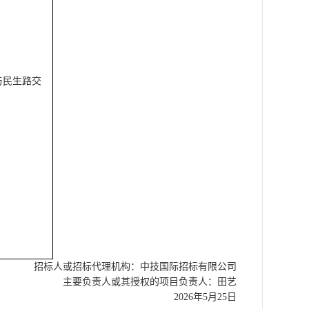
与民生路交
招标人或招标代理机构：
中技国际招标有限公司
主要负责人或其授权的项目负责人：
田艺
202
6
年
5
月
25
日