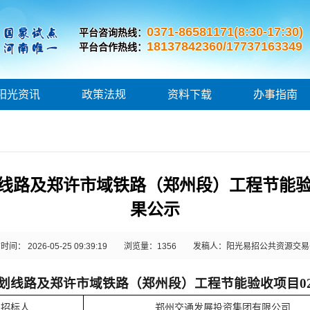
0371-86581171(8:30-17:30)
平台咨询热线：
18137842360/17737163349
平台合作热线：
阳光资讯
政策法规
资料下载
办事指南
线路及郑许市域铁路（郑州段）工程节能验
果公示
间： 2026-05-25 09:39:19
浏览量：
1356
发稿人：阳光易招公共资源交易
划线路及郑许市域铁路（郑州段）工程节能验收项目
招标
人
郑州交通发展投资集团有限公司