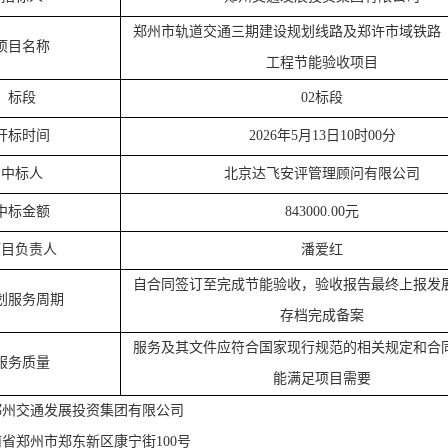
郑州市轨道交通三期建设规划线路及郑许市域铁路
项目名称
工程节能验收项目
标段
02标段
开标
时间
2026年5月13日10时00分
中标人
北京达飞安评管理顾问有限公司
中标金额
843000.00元
项目负责人
潘爱红
自合同签订至完成节能验收，验收报告最终上报发
划服务周期
存档完成备案
服务及其文件应符合国家现行规范的相关规定和合
服务质量
能满足项目需要
郑州交通发展投资集团有限公司
南省郑州市郑东新区康宁街
100号