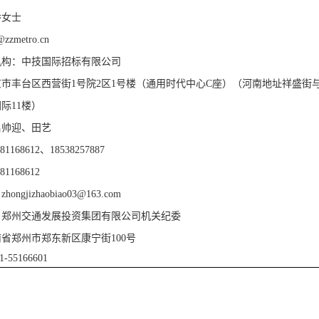
乔女士
@zzmetro.cn
机构：中技国际招标有限公司
京市丰台区西营街
1号院2区1号楼（通用时代中心C座）（河南地址祥盛街
际11楼）
吕帅迎、田艺
-81168612、18538257887
-81168612
：
zhongjizhaobiao03@163.com
：郑州交通发展投资集团有限公司机关纪委
南省郑州市郑东新区康宁街
100号
1-55166601