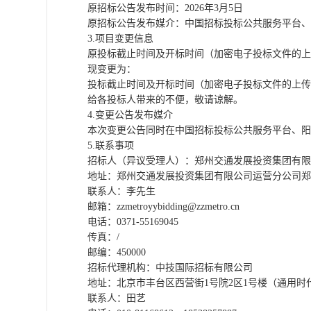
原
招标公告
发布时间：
202
6
年
3
月
5
日
原
招标公告
发布媒介：
中国招标投标公共服务平台、
3.项目
变更
信息
原
投标截止时间及开标时间（加密电子投标文件的上
现
变更为：
投标截止时间及开标时间（加密电子投标文件的上传
给各
投标人
带来的不便，敬请谅解。
4.
变更
公告发布媒介
本次
变更
公告同时在
中国招标投标公共服务平台、阳
5.联系事项
招标人
（
异议受理人
）
：
郑州交通发展投资集团有限
地址：
郑州交通发展投资集团有限公司运营分公司
郑
联系人：
李先生
邮箱：
zzmetroyybidding@zzmetro.cn
电话：
0371-55169045
传真
：
/
邮编：
450000
招标代理机构：中技国际招标有限公司
地址：北京市丰台区西营街
1号院2区1号楼（通用
联系人：田艺