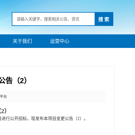
搜 索
关于我们
运营中心
更公告（2）
平台
（
2
）
目
进行
公开招标
，现发布
本
项目
变更
公告
（
2
）
。