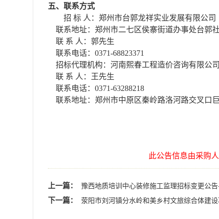
五、联系方式
招
标
人：
郑州市台郭龙祥实业发展有限公司
联系地址：郑州市二七区侯寨街道办事处台郭
联
系
人：
郭先生
联系电话：
0371-68823371
招标代理机构：
河南熙春工程造价咨询有限公
联
系
人：
王
先生
联系电话：
0371-63288218
联系地址：郑州市中原区秦岭路洛河路交叉口
此公告信息由采购人
上一篇：
豫西地质培训中心装修施工监理招标变更公告-
下一篇：
荥阳市刘河镇分水岭和美乡村文旅综合体建设项