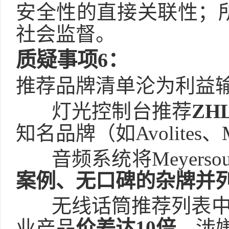
安全性的直接关联性；
社会监督。
质疑事项
6
：
推荐品牌清单沦为利益
灯光控制台推荐
ZH
知名品牌（如
Avolites
、
音频系统将
Meyerso
案例、无口碑的杂牌并
无线话筒推荐列表
业产品
价差达
10
倍
，涉