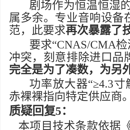
剧场作为恒温恒湿
属多余。专业音响设备
范，此要求
再次暴露了
要求
“CNAS/CMA
检
冲突，
刻意排除
进口
品
完全是为了凑数，为另
功率放大器
“≥4.3
寸
赤裸裸指向特定供应商
质疑回复
5
：
本项目技术条款依据