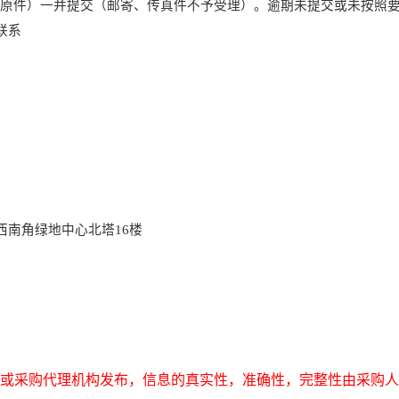
（原件）一并提交（邮寄、传真件不予受理）。逾期未提交或未按照
联系
西南角绿地中心北塔
16楼
或采购代理机构发布，信息的真实性，准确性，完整性由采购人