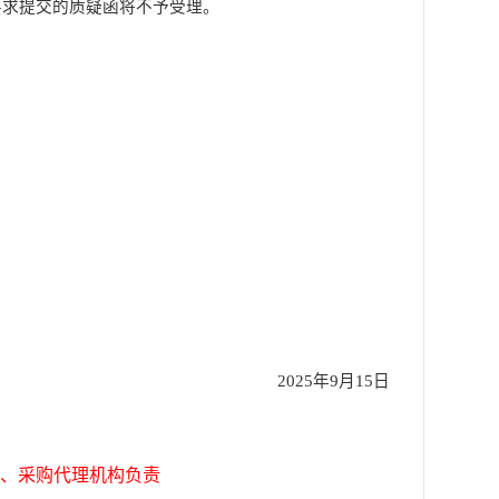
要求提交的质疑函将不予受理。
202
5
年
9
月
15
日
、采购代理机构负责