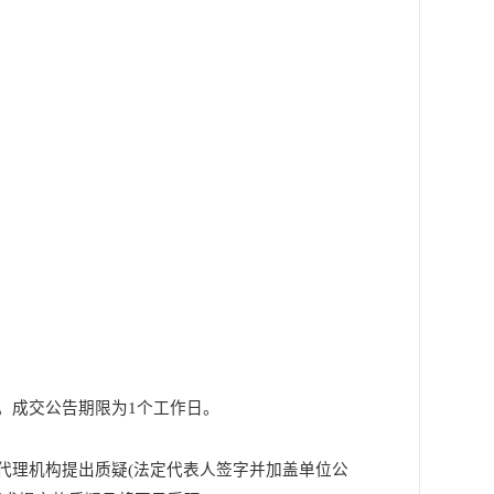
。
成交
公告期限为
1个工作日。
代理机构提出质疑
(法
定代表
人签字并加盖单位公