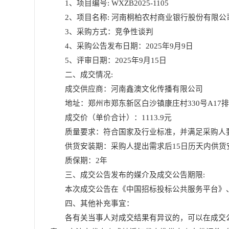
1、项目编号: WXZB2025-
1105
2、项目名称:
河南桐柏农村商业银行股份有限公
3、采购方式：
竞争性谈判
4、
采购
公告发布日期：
202
5
年
9
月
9
日
5、评审日期：202
5
年
9
月
15
日
二、
成交
情况
:
成交
供应商
：
河南鑫澳文化传播有限公司
地址：郑州市郑东新区白沙镇康庄村
330号A17
成交价（单价合计）：
1113.9元
质量要求：符合国家及行业标准，并满足采购人
供货安装期：采购人提出需求后
15日历天内供
质保期：
2年
三、成交
公告发布的媒介及
成交
公告期限
:
本次
成交
公告在《中国招标投标公共服务平台》
四
、
其他补充事宜：
各有关当事人对
成交
结果有异议的，可以在成交