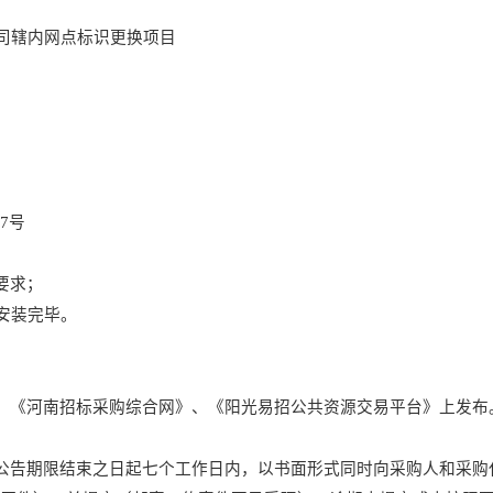
司辖内网点标识更换项目
排7号
要求；
货安装完毕。
、《河南招标采购综合网》
、《阳光易招公共资源交易平台》
上发布
公告期限结束之日起七个工作日内，以书面形式同时向采购人和采购