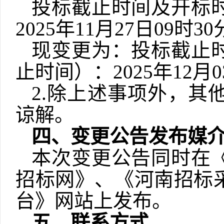
投标截止时间
及开标
2025年
11
月
27
日
09时3
现
变更为：
投标截止
止时间
）：
2025年
12
月
0
2
.除上述事项外，其
谅解。
四、变更公告发布媒
本次变更公告同时在
招标网》、《河南招标
台》网站上发布。
五、联系方式