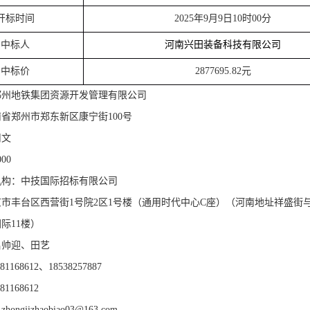
开标
时间
2025年9月9日10时00分
中标
人
河南兴田装备科技有限公司
中标
价
2877695.82元
郑州地铁集团资源开发管理有限公司
南省郑州市郑东新区康宁街
100号
司文
000
机构：中技国际招标有限公司
京市丰台区西营街
1号院2区1号楼（通用时代中心C座）（河南地址祥盛街
际11楼）
吕帅迎、田艺
-81168612、18538257887
-81168612
：
zhongjizhaobiao03@163.com